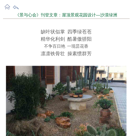
《景与心会》刊登文章：屋顶景观花园设计—沙漠绿洲
缺叶状似掌 四季绿苍苍
精华化利剑 酷暑傲骄阳
不争百
日艳
一现昙花香
凛凛铁骨壮 操素惯群芳